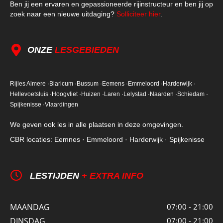
Ben jij een ervaren en gepassioneerde rijinstructeur en ben jij op
zoek naar een nieuwe uitdaging?
Solliciteer hier
.
ONZE
LESGEBIEDEN
Rijles Almere ·
Blaricum ·
Bussum ·
Eemens ·
Emmeloord ·
Harderwijk ·
Hellevoetsluis ·
Hoogvliet ·
Huizen ·
Laren ·
Lelystad ·
Naarden ·
Schiedam ·
Spijkenisse ·
Vlaardingen
We geven ook les in alle plaatsen in deze omgevingen.
CBR locaties: Eemnes · Emmeloord · Harderwijk · Spijkenisse
LESTIJDEN
+ EXTRA INFO
MAANDAG
07:00 - 21:00
DINSDAG
07:00 - 21:00