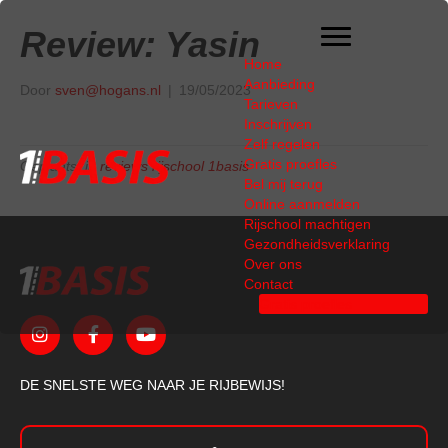
Review: Yasin
Home
Aanbieding
Door
sven@hogans.nl
|
19/05/2023
Tarieven
Inschrijven
Zelf regelen
Gratis proefles
Geplaatst in
reviews rijschool 1basis
Bel mij terug
Online aanmelden
Rijschool machtigen
Gezondheidsverklaring
Over ons
Contact
Gratis proefles
DE SNELSTE WEG NAAR JE RIJBEWIJS!