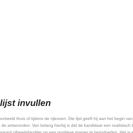
ANBIEDING
TARIEVEN
INSCHRIJVEN
ZELF REGELEN
ijst invullen
oorbeeld thuis of tijdens de rijlessen. Die lijst geeft hij aan het begi
 antwoorden. Van belang hierbij is dat de kandidaat een realistisch b
aspirant rijbewijsbezitter op een positieve manier te beïnvloeden. Het 