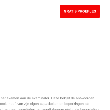
OVER ONS
CONTACT
GRATIS PROEFLES
n van het examen aan de examinator. Deze bekijkt de antwoorden
eeld heeft van zijn eigen capaciteiten en beperkingen als
is echter geen vaardigheid en wordt daarom niet in de beoordeling