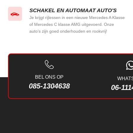
SCHAKEL EN AUTOMAAT AUTO'S
Je krijgt rijlessen in een nieuwe Mercedes A Klasse
of Mercedes C klasse AMG uitgevoerd. Onze
auto's zijn goed onderhouden en rookvrij!
BEL ONS OP
WHAT
085-1304638
06-111