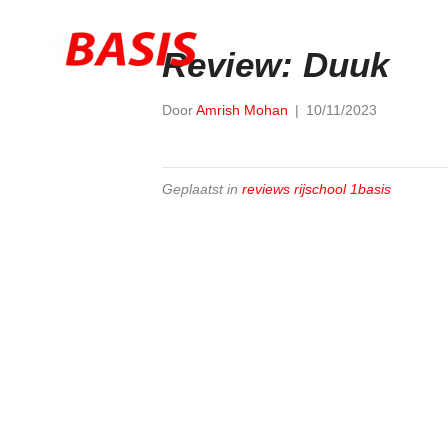
HOME
A
Review: Duuk
Door
Amrish Mohan
|
10/11/2023
Geplaatst in
reviews rijschool 1basis