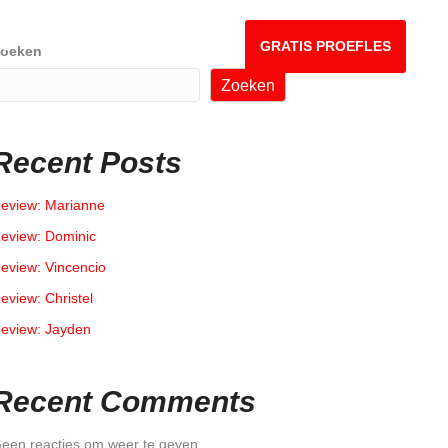
OVER ONS
CONTACT
GRATIS PROEFLES
oeken
Zoeken
Recent Posts
eview: Marianne
eview: Dominic
eview: Vincencio
eview: Christel
eview: Jayden
Recent Comments
een reacties om weer te geven.